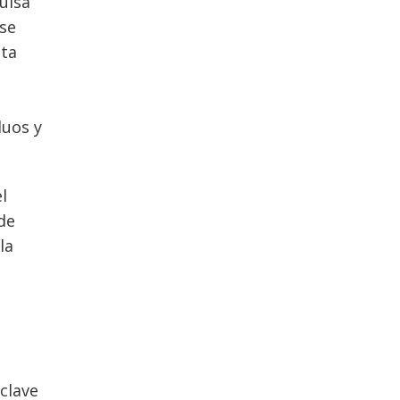
ulsa
 se
sta
duos y
l
de
la
clave