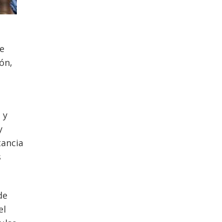
le
ón,
 y
y
tancia
s
de
el