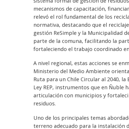
de
sistema formal de gestión de residuos,
mecanismos de capacitación, financiam
entradas
relevó el rol fundamental de los reci
normativa, destacando que el reciclaj
gestión ReSimple y la Municipalidad de
parte de la comuna, facilitando la part
fortaleciendo el trabajo coordinado en
A nivel regional, estas acciones se en
Ministerio del Medio Ambiente orienta
Ruta para un Chile Circular al 2040, l
Ley REP, instrumentos que en Ñuble h
articulación con municipios y fortale
residuos.
Uno de los principales temas abordado
terreno adecuado para la instalación 