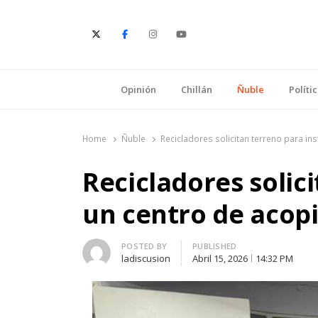
E
Opinión
Chillán
Ñuble
Políti
Home
Ñuble
Recicladores solicitan terreno para in
Recicladores solic
un centro de acop
Author
POSTED BY
PUBLISHED
ladiscusion
Abril 15, 2026
14:32 PM