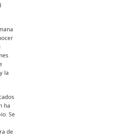
l
emana
nocer
é
enes
e
y la
ocados
n ha
io. Se
ra de