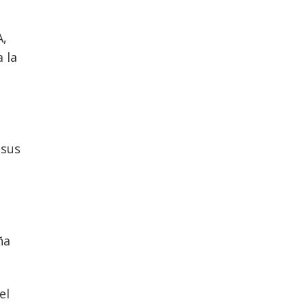
A,
 la
 sus
ña
el