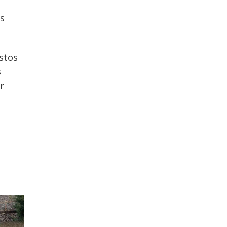
as
stos
s
r