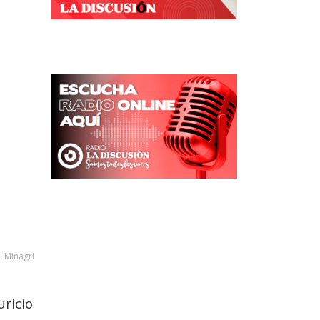
Minagri
uricio