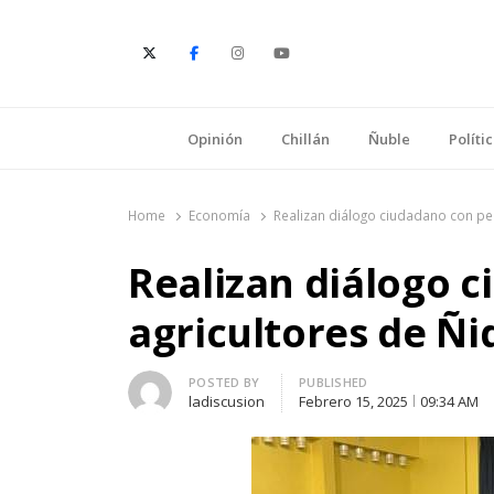
E
Opinión
Chillán
Ñuble
Políti
Home
Economía
Realizan diálogo ciudadano con p
Realizan diálogo 
agricultores de Ñ
Author
POSTED BY
PUBLISHED
ladiscusion
Febrero 15, 2025
09:34 AM