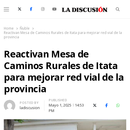
Searc
Menu
La Discusión
El Diario de la Región de Ñuble
Home
Ñuble
Reactivan Mesa de Caminos Rurales de Itata para mejorar red vial de la
provincia
Reactivan Mesa de
Caminos Rurales de Itata
para mejorar red vial de la
provincia
PUBLISHED
Author
POSTED BY
Mayo 1, 2025
14:53
X (Twitter)
Facebook
Whats
ladiscusion
PM