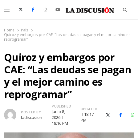
Searc
Menu
La Discusión
El Diario de la Región de Ñuble
Home
País
Quiroz y embargos por CAE: “Las deudas se pagan y el mejor camino es
reprogramar”
Quiroz y embargos por
CAE: “Las deudas se pagan
y el mejor camino es
reprogramar”
PUBLISHED
UPDATED
Junio 8,
Author
POSTED BY
18:17
X (Twitter)
Faceboo
Wh
ladiscusion
2026
PM
18:16 PM