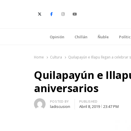
E
Opinión
Chillán
Ñuble
Políti
Home
Cultura
Quilapayún e Illapu llegan a celebrar 
Quilapayún e Illap
aniversarios
Author
POSTED BY
PUBLISHED
ladiscusion
Abril 8, 2019
23:47 PM