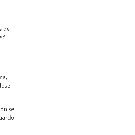
s de
esó
na,
dose
ión se
duardo