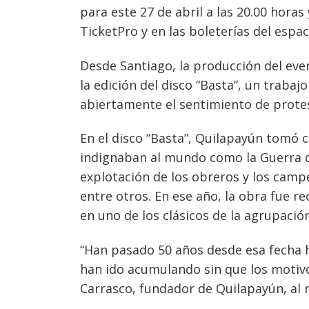
para este 27 de abril a las 20.00 horas
TicketPro y en las boleterías del espac
Desde Santiago, la producción del even
la edición del disco “Basta”, un traba
abiertamente el sentimiento de protes
En el disco “Basta”, Quilapayún tomó
indignaban al mundo como la Guerra de
explotación de los obreros y los campe
entre otros. En ese año, la obra fue r
en uno de los clásicos de la agrupación 
“Han pasado 50 años desde esa fecha 
han ido acumulando sin que los motiv
Navegación
Carrasco, fundador de Quilapayún, al r
de
s