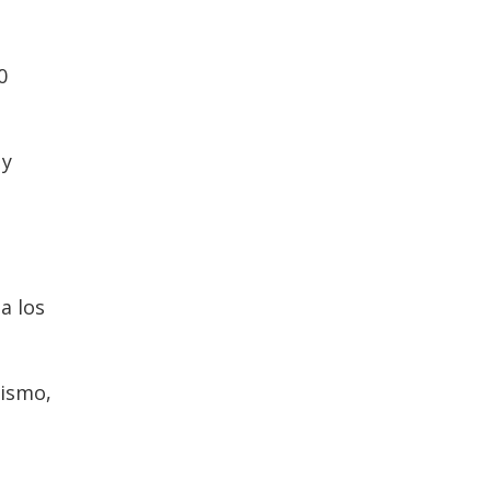
0
 y
a los
mismo,