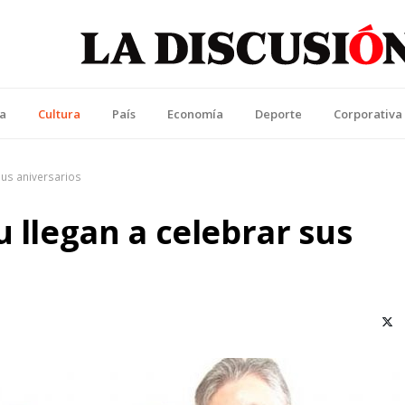
La Discusión
l Diario de la Región de Ñuble
ca
Cultura
País
Economía
Deporte
Corporativa
sus aniversarios
u llegan a celebrar sus
X (T