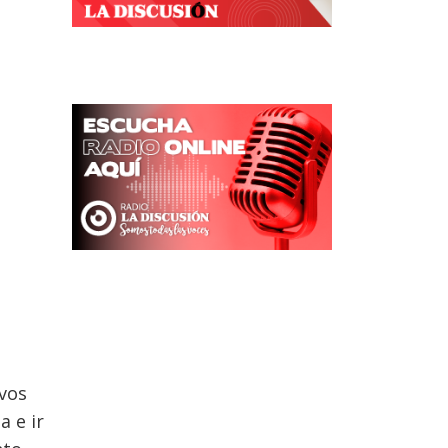
evos
a e ir