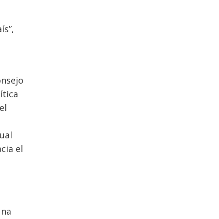
ís”,
onsejo
ítica
el
ual
cia el
una