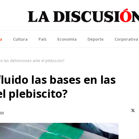
La Discusión
l Diario de la Región de Ñuble
ca
Cultura
País
Economía
Deporte
Corporativa
n las definiciones ante el plebiscito?
luido las bases en las
l plebiscito?
X (T
PM