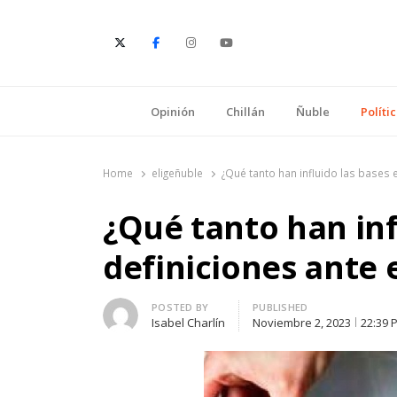
E
Opinión
Chillán
Ñuble
Políti
Home
eligeñuble
¿Qué tanto han influido las bases e
¿Qué tanto han inf
definiciones ante e
Author
POSTED BY
PUBLISHED
Isabel Charlín
Noviembre 2, 2023
22:39 