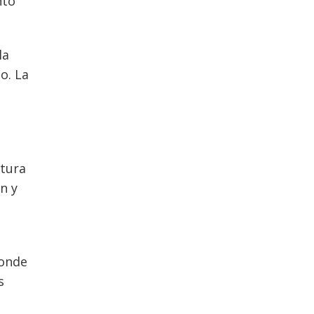
nto
la
o. La
stura
n y
donde
s