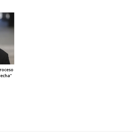
proceso
recha”