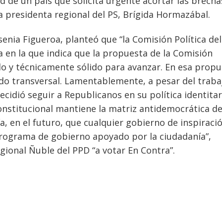
ad de un país que solicita urgente acortar las brecha
a presidenta regional del PS, Brígida Hormazábal.
enia Figueroa, planteó que “la Comisión Política del
a en la que indica que la propuesta de la Comisión
do y técnicamente sólido para avanzar. En esa prop
do transversal. Lamentablemente, a pesar del traba
cidió seguir a Republicanos en su política identitar
onstitucional mantiene la matriz antidemocrática de
, en el futuro, que cualquier gobierno de inspiraci
programa de gobierno apoyado por la ciudadanía”,
ional Ñuble del PPD “a votar En Contra”.