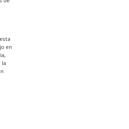
s de
uesta
jo en
ia,
 la
ón