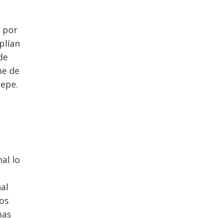
s por
plían
de
me de
uepe.
al lo
al
os
mas