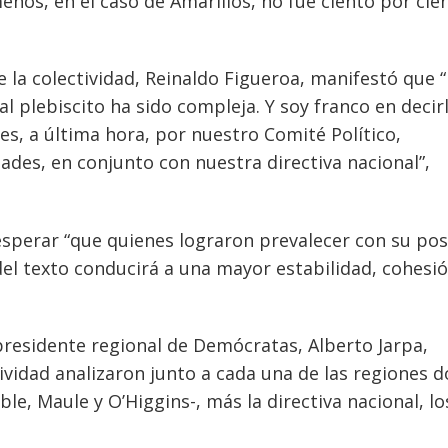
enos, en el caso de Amarillos, no fue ciento por cie
de la colectividad, Reinaldo Figueroa, manifestó que “
l plebiscito ha sido compleja. Y soy franco en decirl
es, a última hora, por nuestro Comité Político,
es, en conjunto con nuestra directiva nacional”,
o esperar “que quienes lograron prevalecer con su po
l texto conducirá a una mayor estabilidad, cohesió
presidente regional de Demócratas, Alberto Jarpa,
tividad analizaron junto a cada una de las regiones 
le, Maule y O’Higgins-, más la directiva nacional, lo