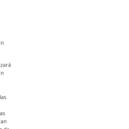
En
izará
En
las
mas
tan