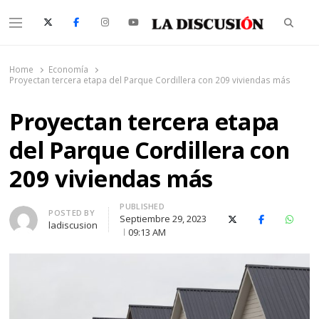
Searc
Menu
La Discusión
El Diario de la Región de Ñuble
Home
Economía
Proyectan tercera etapa del Parque Cordillera con 209 viviendas más
Proyectan tercera etapa
del Parque Cordillera con
209 viviendas más
PUBLISHED
Author
POSTED BY
Septiembre 29, 2023
X (Twitter)
Facebook
Whats
ladiscusion
09:13 AM