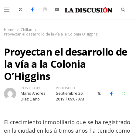
Searc
Menu
La Discusión
El Diario de la Región de Ñuble
Home
Chillán
Proyectan el desarrollo de la vía a la Colonia O’Higgins
Proyectan el desarrollo de
la vía a la Colonia
O’Higgins
Author
POSTED BY
PUBLISHED
Mario Andrés
Septiembre 26,
X (Twitter)
Facebook
Whats
Diaz Llano
2019
09:07 AM
El crecimiento inmobiliario que se ha registrado
en la ciudad en los últimos años ha tenido como