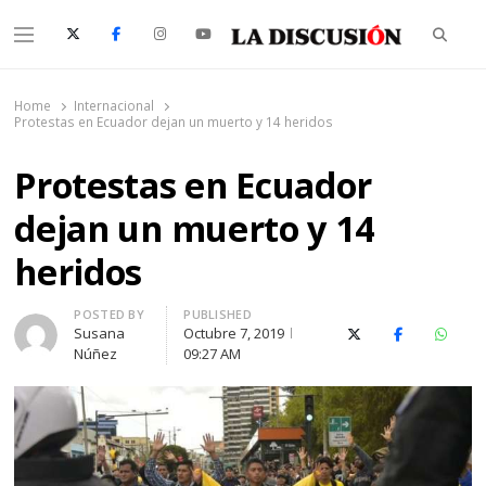
Searc
Menu
La Discusión
El Diario de la Región de Ñuble
Home
Internacional
Protestas en Ecuador dejan un muerto y 14 heridos
Protestas en Ecuador
dejan un muerto y 14
heridos
Author
POSTED BY
PUBLISHED
Susana
Octubre 7, 2019
X (Twitter)
Facebook
Whats
Núñez
09:27 AM