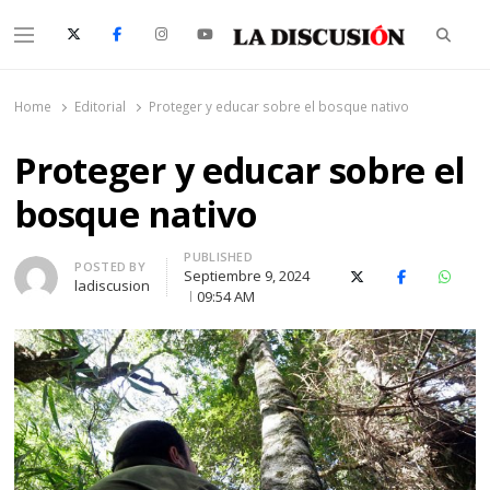
Searc
Menu
La Discusión
El Diario de la Región de Ñuble
Home
Editorial
Proteger y educar sobre el bosque nativo
Proteger y educar sobre el
bosque nativo
PUBLISHED
Author
POSTED BY
Septiembre 9, 2024
X (Twitter)
Facebook
Whats
ladiscusion
09:54 AM