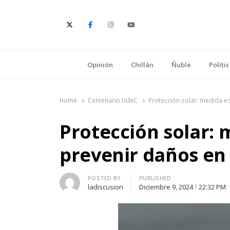
E
Opinión
Chillán
Ñuble
Políti
Home
Centenario UdeC
Protección solar: medida es
Protección solar: 
prevenir daños en 
Author
POSTED BY
PUBLISHED
ladiscusion
Diciembre 9, 2024
22:32 PM