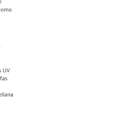
e
 como
y
s UV
fas
ellana