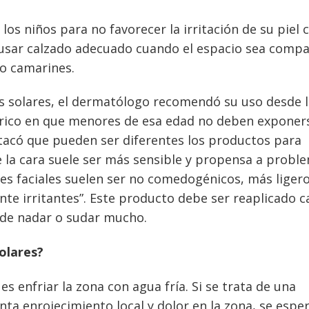
s niños para no favorecer la irritación de su piel c
 usar calzado adecuado cuando el espacio sea compa
 o camarines.
s solares, el dermatólogo recomendó su uso desde 
órico en que menores de esa edad no deben exponers
stacó que pueden ser diferentes los productos para
de la cara suele ser más sensible y propensa a probl
es faciales suelen ser no comedogénicos, más ligero
 irritantes”. Este producto debe ser reaplicado c
de nadar o sudar mucho.
olares?
es enfriar la zona con agua fría. Si se trata de una
ta enrojecimiento local y dolor en la zona, se espe