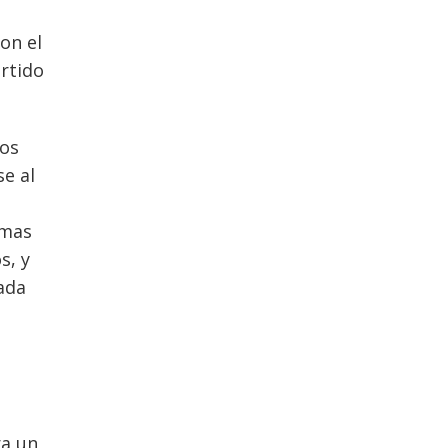
on el
rtido
los
e al
emas
s, y
ada
ra un