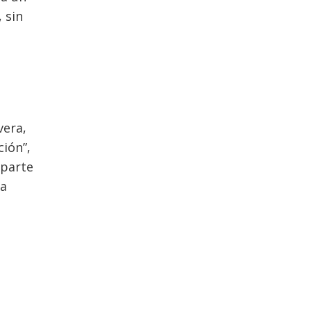
 sin
vera,
ción”,
 parte
la