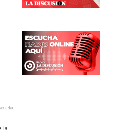
ias UdeC
a
 la