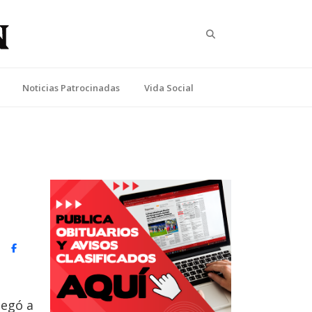
Search
Noticias Patrocinadas
Vida Social
n
witter)
Facebook
legó a