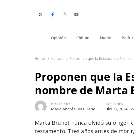
E
Opinión
Chillán
Ñuble
Políti
Home
Cultura
Proponen que la Estación de Trenes 
Proponen que la Es
nombre de Marta 
Author
POSTED BY
PUBLISHED
Mario Andrés Diaz Llano
Julio 27, 2024
2
Marta Brunet nunca olvidó su origen c
testamento. Tres años antes de morir, 