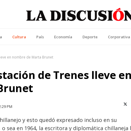
La Discusión
l Diario de la Región de Ñuble
ca
Cultura
País
Economía
Deporte
Corporativa
lleve en nombre de Marta Brunet
tación de Trenes lleve e
Brunet
X (T
2:29 PM
hillanejo y esto quedó expresado incluso en su
o sea en 1964, la escritora y diplomática chillaneja 