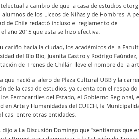
ntelectual a cambio de que la casa de estudios otorg
 alumnos de los Liceos de Niñas y de Hombres. A pe
dad de Chile redactó incluso el reglamento de
el año 2015 que esta se hizo efectiva.
 cariño hacia la ciudad, los académicos de la Facul
idad del Bío Bío, Juanita Castro y Rodrigo Faúndez,
ción de Trenes de Chillán lleve el nombre de la art
a que nació al alero de Plaza Cultural UBB y la carre
 de la casa de estudios, ya cuenta con el respaldo 
los Ferrocarriles del Estado, el Gobierno Regional, e
ed en Arte y Humanidades del CUECH, la Municipalid
blicas, entre otras entidades.
, dijo a La Discusión Domingo que “sentíamos que e
ta Brunet para denominar a la Estación de Trenes.