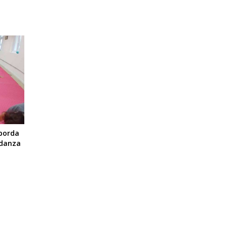
aborda
 danza