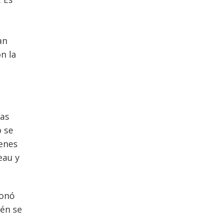
an
n la
ias
o se
renes
eau y
ionó
ién se