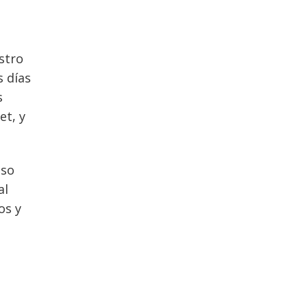
a
stro
s días
s
et, y
oso
al
os y