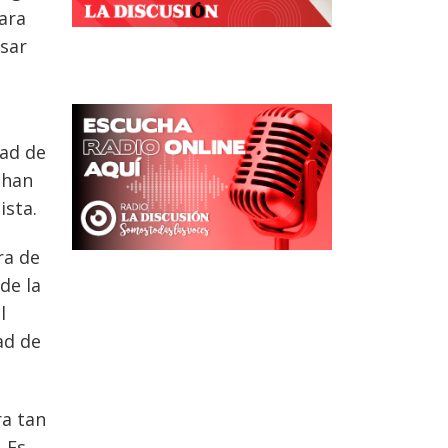
ara
sar
tad de
 han
ista.
ra de
de la
l
ad de
ra tan
 Es