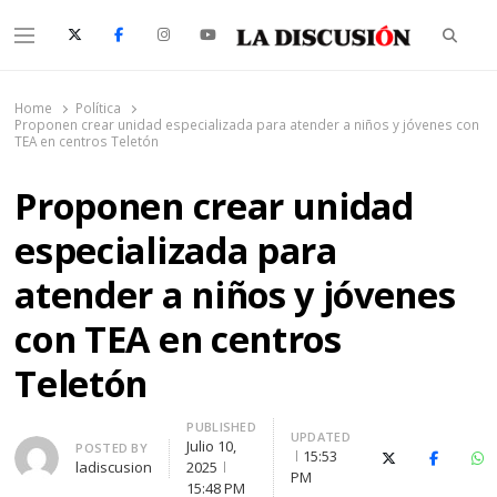
Searc
Menu
La Discusión
El Diario de la Región de Ñuble
Home
Política
Proponen crear unidad especializada para atender a niños y jóvenes con
TEA en centros Teletón
Proponen crear unidad
especializada para
atender a niños y jóvenes
con TEA en centros
Teletón
PUBLISHED
UPDATED
Julio 10,
Author
POSTED BY
15:53
X (Twitter)
Faceboo
Wh
ladiscusion
2025
PM
15:48 PM