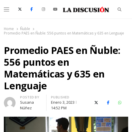
Searc
Menu
La Discusión
El Diario de la Región de Ñuble
Home
Ñuble
Promedio PAES en Ñuble: 556 puntos en Matemáticas y 635 en Lenguaje
Promedio PAES en Ñuble:
556 puntos en
Matemáticas y 635 en
Lenguaje
Author
POSTED BY
PUBLISHED
Susana
Enero 3, 2023
X (Twitter)
Facebook
Whats
Núñez
14:52 PM