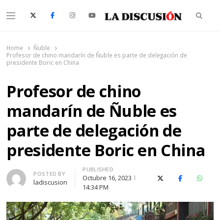
Searc
Menu
La Discusión
El Diario de la Región de Ñuble
Home
Ñuble
Profesor de chino mandarín de Ñuble es parte de delegación de
presidente Boric en China
Profesor de chino
mandarín de Ñuble es
parte de delegación de
presidente Boric en China
PUBLISHED
Author
POSTED BY
Octubre 16, 2023
X (Twitter)
Facebook
Whats
ladiscusion
14:34 PM