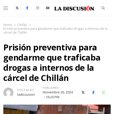
Searc
Menu
La Discusión
El Diario de la Región de Ñuble
Home
Chillán
Prisión preventiva para gendarme que traficaba drogas a internos de la
cárcel de Chillán
Prisión preventiva para
gendarme que traficaba
drogas a internos de la
cárcel de Chillán
PUBLISHED
Author
POSTED BY
Noviembre 26, 2024
X (Twitter)
Facebook
Whats
ladiscusion
16:20 PM