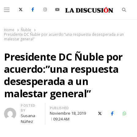
Searc
Menu
La Discusión
El Diario de la Región de Ñuble
Home
Ñuble
Presidente DC Ñuble por acuerdo:”una respuesta desesperada a un
malestar general”
Presidente DC Ñuble por
acuerdo:”una respuesta
desesperada a un
malestar general”
Author
POSTED
PUBLISHED
BY
Noviembre 18, 2019
X (Twitter)
Facebook
Whats
Susana
09:24 AM
Núñez