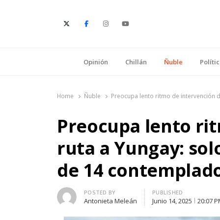
E
Opinión
Chillán
Ñuble
Políti
Home
Ñuble
Preocupa lento ritmo de intervención 
Preocupa lento rit
ruta a Yungay: so
de 14 contemplad
Author
POSTED BY
PUBLISHED
Antonieta Meleán
Junio 14, 2025
20:07 