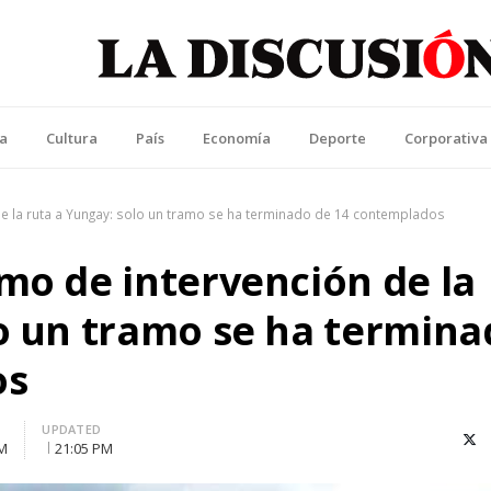
La Discusión
l Diario de la Región de Ñuble
ca
Cultura
País
Economía
Deporte
Corporativa
de la ruta a Yungay: solo un tramo se ha terminado de 14 contemplados
mo de intervención de la
lo un tramo se ha termin
os
UPDATED
X (T
PM
21:05 PM