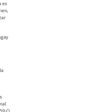
a es
men,
zar
ngay
la
s
ial.
-59-Q