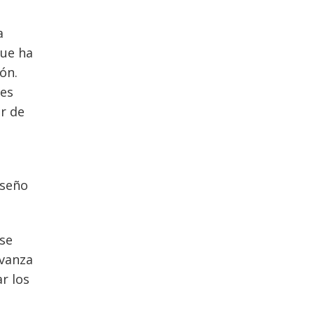
a
que ha
ón.
nes
ar de
iseño
 se
avanza
r los