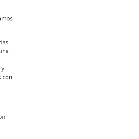
ramos
adas
 una
 y
s con
on