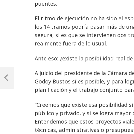
puentes.
El ritmo de ejecución no ha sido el es
los 14 tramos podría pasar más de una
segura, si es que se intervienen dos t
realmente fuera de lo usual.
Ante eso: ¿existe la posibilidad real d
Navegación
A juicio del presidente de la Cámara d
de
Previous
Godoy Bustos sí es posible, y para lo
Post
planificación y el trabajo conjunto pa
entradas
“Creemos que existe esa posibilidad si
público y privado, y si se logra mayor 
Entendemos que estos proyectos viale
técnicas, administrativas o presupue