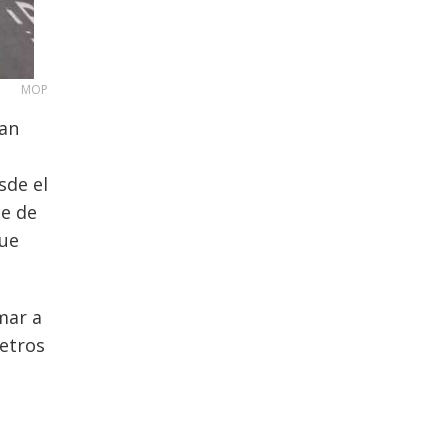
MOP
San
sde el
ce de
que
mar a
metros