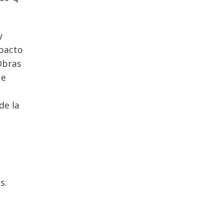
y
mpacto
Obras
ue
de la
s.