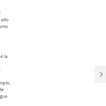
l
 año
sino
é la
s
Next
Post
emplo,
de
agua