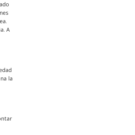
tado
ones
ea.
a. A
medad
na la
ontar