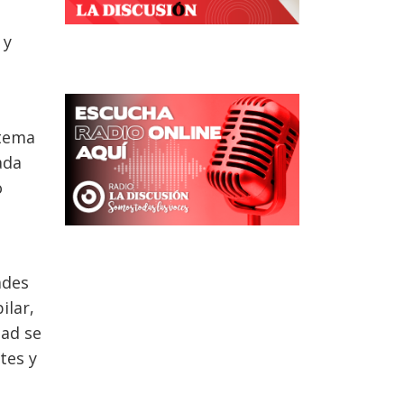
 y
stema
ada
o
ades
ilar,
dad se
tes y