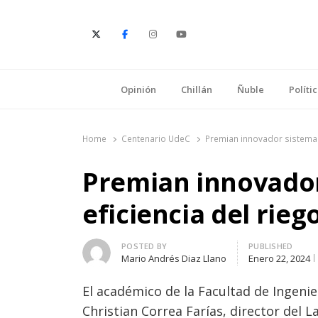
E
Opinión
Chillán
Ñuble
Políti
Home
Centenario UdeC
Premian innovador sistema de
Premian innovador
eficiencia del riego
Author
POSTED BY
PUBLISHED
Mario Andrés Diaz Llano
Enero 22, 2024
El académico de la Facultad de Ingenie
Christian Correa Farías, director del 