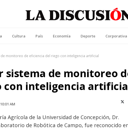
La Discusión
l Diario de la Región de Ñuble
ca
Cultura
País
Economía
Deporte
Corporativa
 monitoreo de eficiencia del riego con inteligencia artificial
 sistema de monitoreo d
 con inteligencia artificia
X (T
10:01 AM
ría Agrícola de la Universidad de Concepción, Dr.
Laboratorio de Robótica de Campo, fue reconocido en