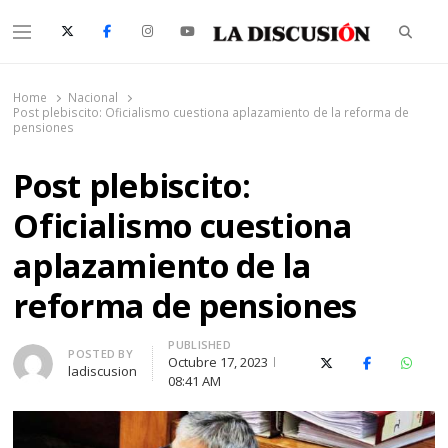
Searc
Menu
La Discusión
El Diario de la Región de Ñuble
Home
Nacional
Post plebiscito: Oficialismo cuestiona aplazamiento de la reforma de
pensiones
Post plebiscito:
Oficialismo cuestiona
aplazamiento de la
reforma de pensiones
PUBLISHED
Author
POSTED BY
Octubre 17, 2023
X (Twitter)
Facebook
Whats
ladiscusion
08:41 AM