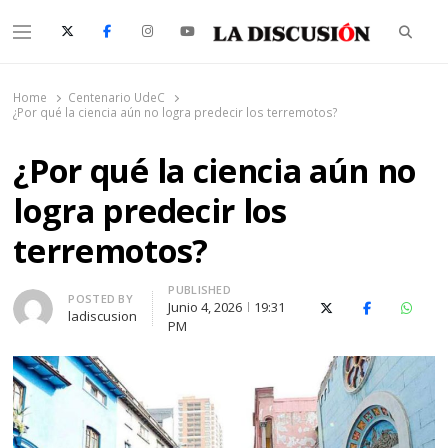
Searc
Menu
La Discusión
El Diario de la Región de Ñuble
Home
Centenario UdeC
¿Por qué la ciencia aún no logra predecir los terremotos?
¿Por qué la ciencia aún no
logra predecir los
terremotos?
PUBLISHED
Author
POSTED BY
Junio 4, 2026
19:31
X (Twitter)
Facebook
Whats
ladiscusion
PM