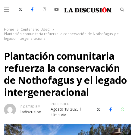
Searc
Menu
La Discusión
El Diario de la Región de Ñuble
Home
Centenario UdeC
Plantación comunitaria refuerza la conservación de Nothofagus y el
legado intergeneracional
Plantación comunitaria
refuerza la conservación
de Nothofagus y el legado
intergeneracional
PUBLISHED
Author
POSTED BY
Agosto 18, 2025
X (Twitter)
Facebook
Whats
ladiscusion
10:11 AM