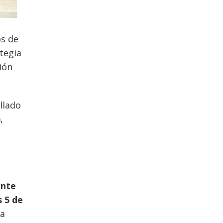
os de
tegia
ión
llado
,
o
ente
 5 de
 a