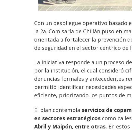
Con un despliegue operativo basado en i
la 2a. Comisaría de Chillán puso en m
orientada a fortalecer la prevención d
de seguridad en el sector céntrico de l
La iniciativa responde a un proceso d
por la institución, el cual consideró c
denuncias formales y antecedentes rec
permitió identificar necesidades espec
eficiente, priorizando los puntos de ma
El plan contempla
servicios de copam
Navegación
en sectores estratégicos
como calle
de
s
Abril y Maipón, entre otras.
En estos 