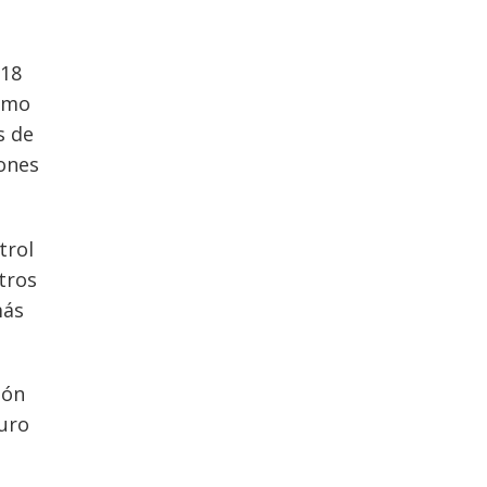
 18
como
s de
iones
trol
tros
más
ión
turo