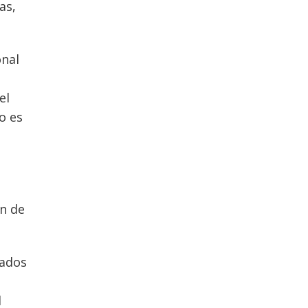
as,
onal
el
o es
ón de
tados
l