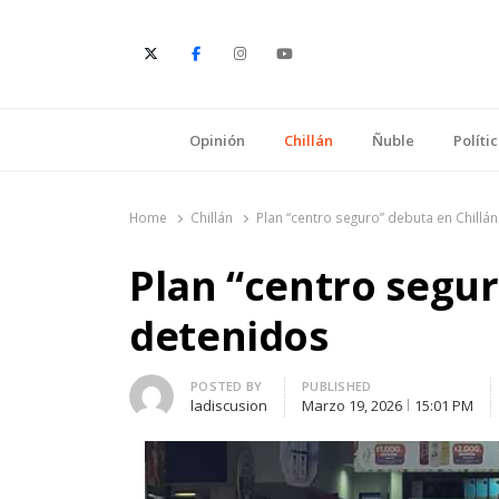
E
Opinión
Chillán
Ñuble
Políti
Home
Chillán
Plan “centro seguro” debuta en Chillá
Plan “centro segur
detenidos
Author
POSTED BY
PUBLISHED
ladiscusion
Marzo 19, 2026
15:01 PM