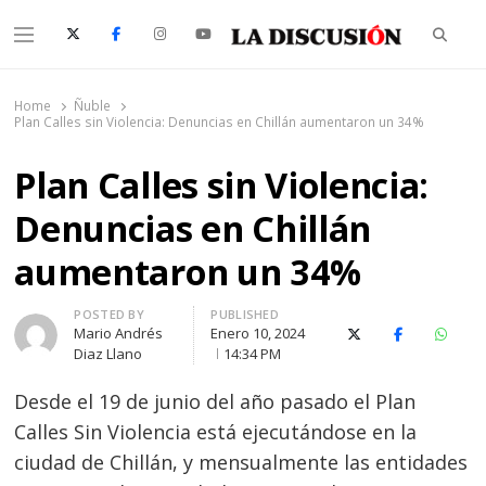
Searc
Menu
La Discusión
El Diario de la Región de Ñuble
Home
Ñuble
Plan Calles sin Violencia: Denuncias en Chillán aumentaron un 34%
Plan Calles sin Violencia:
Denuncias en Chillán
aumentaron un 34%
Author
POSTED BY
PUBLISHED
Mario Andrés
Enero 10, 2024
X (Twitter)
Facebook
Whats
Diaz Llano
14:34 PM
Desde el 19 de junio del año pasado el Plan
Calles Sin Violencia está ejecutándose en la
ciudad de Chillán, y mensualmente las entidades