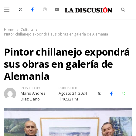
Searc
Menu
La Discusión
El Diario de la Región de Ñuble
Home
Cultura
Pintor chillanejo expondrá sus obras en galería de Alemania
Pintor chillanejo expondrá
sus obras en galería de
Alemania
Author
POSTED BY
PUBLISHED
Mario Andrés
Agosto 21, 2024
X (Twitter)
Facebook
Whats
Diaz Llano
16:32 PM