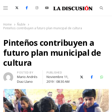
Searc
Menu
La Discusión
El Diario de la Región de Ñuble
Home
Ñuble
Pinteños contribuyen a futuro plan municipal de cultura
Pinteños contribuyen a
futuro plan municipal de
cultura
Author
POSTED BY
PUBLISHED
Mario Andrés
Noviembre 11,
X (Twitter)
Facebook
Whats
Diaz Llano
2019
08:30 AM