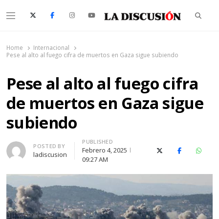
Searc
Menu
La Discusión
El Diario de la Región de Ñuble
Home
Internacional
Pese al alto al fuego cifra de muertos en Gaza sigue subiendo
Pese al alto al fuego cifra
de muertos en Gaza sigue
subiendo
PUBLISHED
Author
POSTED BY
Febrero 4, 2025
X (Twitter)
Facebook
Whats
ladiscusion
09:27 AM