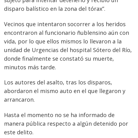
sujeto para intentar detenerlo y recibió un
disparo balístico en la zona del tórax”.
Vecinos que intentaron socorrer a los heridos
encontraron al funcionario ñublensino aún con
vida, por lo que ellos mismos lo llevaron a la
unidad de Urgencias del hospital Sótero del Río,
donde finalmente se constató su muerte,
Navegación
minutos más tarde.
de
s
entradas
Los autores del asalto, tras los disparos,
abordaron el mismo auto en el que llegaron y
arrancaron.
Hasta el momento no se ha informado de
manera pública respecto a algún detenido por
este delito.