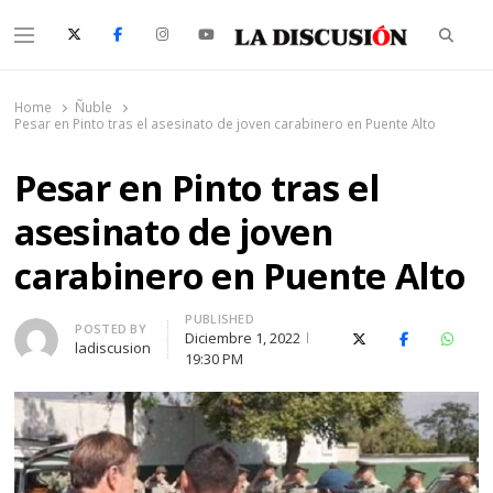
Searc
Menu
La Discusión
El Diario de la Región de Ñuble
Home
Ñuble
Pesar en Pinto tras el asesinato de joven carabinero en Puente Alto
Pesar en Pinto tras el
asesinato de joven
carabinero en Puente Alto
PUBLISHED
Author
POSTED BY
Diciembre 1, 2022
X (Twitter)
Facebook
Whats
ladiscusion
19:30 PM