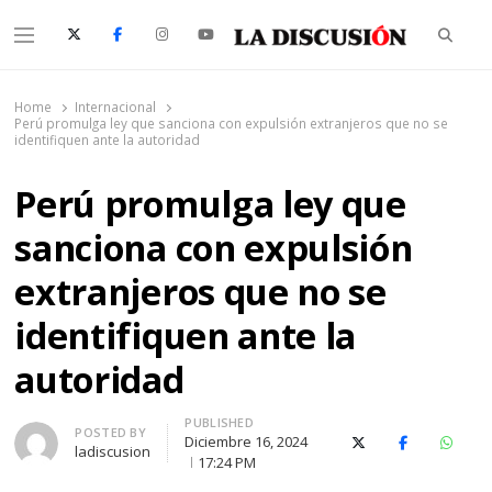
Searc
Menu
La Discusión
El Diario de la Región de Ñuble
Home
Internacional
Perú promulga ley que sanciona con expulsión extranjeros que no se
identifiquen ante la autoridad
Perú promulga ley que
sanciona con expulsión
extranjeros que no se
identifiquen ante la
autoridad
PUBLISHED
Author
POSTED BY
Diciembre 16, 2024
X (Twitter)
Facebook
Whats
ladiscusion
17:24 PM