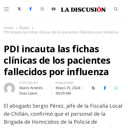
Searc
Menu
La Discusión
El Diario de la Región de Ñuble
Home
Ñuble
PDI incauta las fichas clínicas de los pacientes fallecidos por influenza
PDI incauta las fichas
clínicas de los pacientes
fallecidos por influenza
Author
POSTED BY
PUBLISHED
Mario Andrés
Mayo 25, 2024
X (Twitter)
Facebook
Whats
Diaz Llano
00:59 AM
El abogado Sergio Pérez, jefe de la Fiscalía Local
de Chillán, confirmó que el personal de la
Brigada de Homicidios de la Policía de