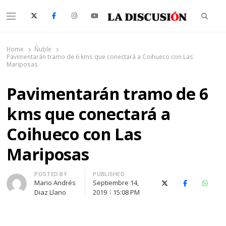
Searc
Menu
La Discusión
El Diario de la Región de Ñuble
Home
Ñuble
Pavimentarán tramo de 6 kms que conectará a Coihueco con Las
Mariposas
Pavimentarán tramo de 6
kms que conectará a
Coihueco con Las
Mariposas
Author
POSTED BY
PUBLISHED
Mario Andrés
Septiembre 14,
X (Twitter)
Facebook
Whats
Diaz Llano
2019
15:08 PM