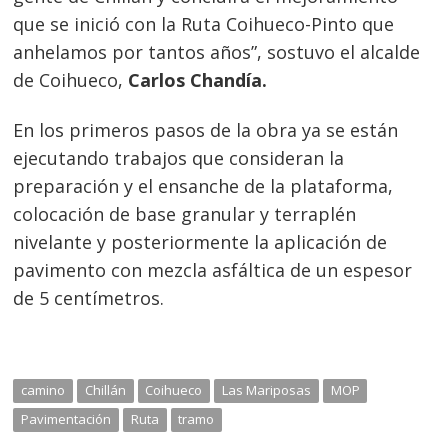
que se inició con la Ruta Coihueco-Pinto que
anhelamos por tantos años”, sostuvo el alcalde
de Coihueco,
Carlos Chandía.
En los primeros pasos de la obra ya se están
ejecutando trabajos que consideran la
preparación y el ensanche de la plataforma,
colocación de base granular y terraplén
nivelante y posteriormente la aplicación de
pavimento con mezcla asfáltica de un espesor
Navegación
de 5 centímetros.
de
s
entradas
camino
Chillán
Coihueco
Las Mariposas
MOP
Pavimentación
Ruta
tramo