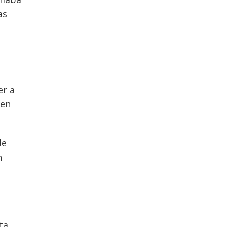
as
er a
 en
de
n
ta