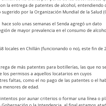
on la entrega de patentes de alcohol, entendiendo 
o sugerido por la Organización Mundial de la Salud (
te, hace solo unas semanas el Senda agregó un dato
región de mayor prevalencia en el consumo de alcoho
8 locales en Chillán (funcionando o no), este fin de 
rega de más patentes para botillerías, las que no s
le los permisos a aquellos locatarios en cuyos
res faltas, como el no pago de las patentes o el ha
 a menores de edad.
 intentos por aunar criterios o formar una línea o p
 Gobernación o la Intendencia, al final estamos ata