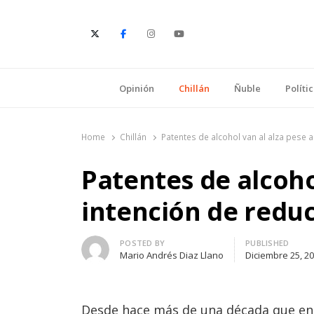
E
Opinión
Chillán
Ñuble
Políti
Home
Chillán
Patentes de alcohol van al alza pese a
Patentes de alcoho
intención de reduc
Author
POSTED BY
PUBLISHED
Mario Andrés Diaz Llano
Diciembre 25, 2
Desde hace más de una década que en C