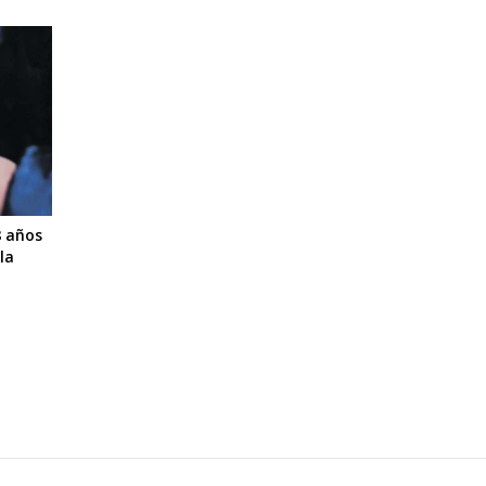
8 años
la