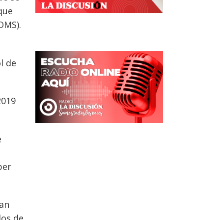
que
OMS).
l de
2019
e
ber
lan
dos de