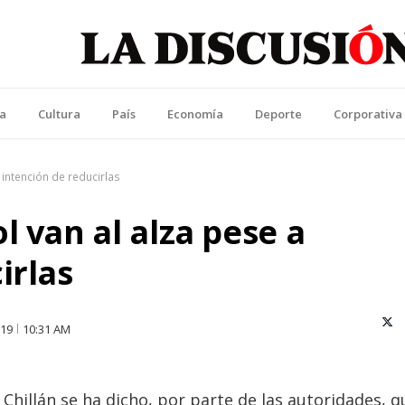
La Discusión
l Diario de la Región de Ñuble
ca
Cultura
País
Economía
Deporte
Corporativa
 intención de reducirlas
l van al alza pese a
irlas
X (T
019
10:31 AM
hillán se ha dicho, por parte de las autoridades, q