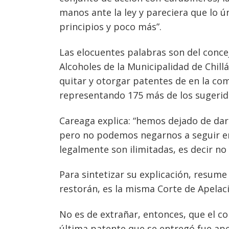
manos ante la ley y pareciera que lo 
principios y poco más”.
Las elocuentes palabras son del conce
Alcoholes de la Municipalidad de Chill
quitar y otorgar patentes de en la c
representando 175 más de los sugerid
Careaga explica: “hemos dejado de dar 
pero no podemos negarnos a seguir e
legalmente son ilimitadas, es decir no
Navegación
Para sintetizar su explicación, resum
de
restorán, es la misma Corte de Apelac
s
entradas
No es de extrañar, entonces, que el co
última patente que se entregó fue ap