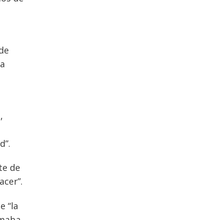
 de
ra
,
d”.
te de
acer”.
e “la
rmaba