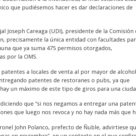
único que pudiésemos hacer es dar declaraciones de
jal Joseph Careaga (UDI), presidente de la Comisión
án, precisamente la única entidad con facultades pa
omuna que ya suma 475 permisos otorgados,
as por la OMS.
patentes a locales de venta al por mayor de alcohol
ntregando patentes de restoranes o pubs, ya que
 hay un máximo de este tipo de giros para una ciuda
e diciendo que “si nos negamos a entregar una paten
iones que luego nos revoca y no hay nada más que h
ronel John Polanco, prefecto de Ñuble, advirtiese qu
enas en noviembre”, en un contexto en el que confi