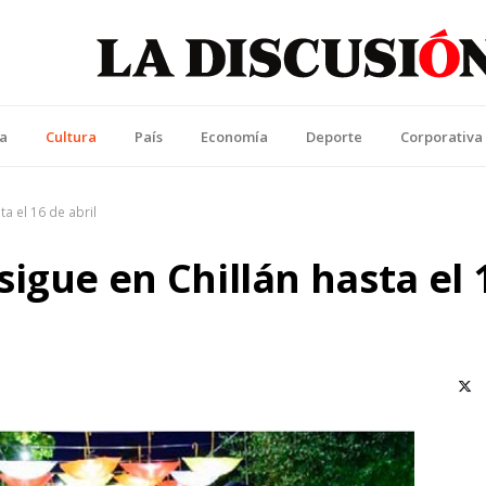
La Discusión
l Diario de la Región de Ñuble
ca
Cultura
País
Economía
Deporte
Corporativa
a el 16 de abril
igue en Chillán hasta el 
X (T