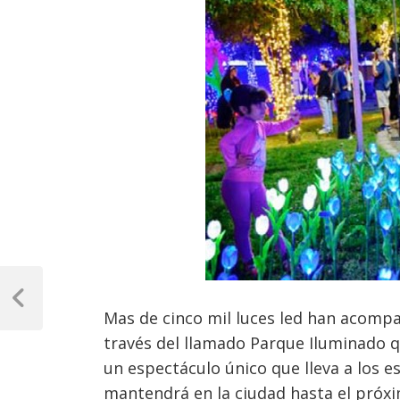
Navegación
de
Previous
Mas de cinco mil luces led han acompa
Post
entradas
través del llamado Parque Iluminado q
un espectáculo único que lleva a los 
mantendrá en la ciudad hasta el próxim