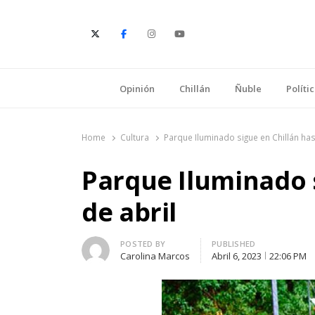
E
Opinión
Chillán
Ñuble
Políti
Home
Cultura
Parque Iluminado sigue en Chillán hast
Parque Iluminado s
de abril
Author
POSTED BY
PUBLISHED
Carolina Marcos
Abril 6, 2023
22:06 PM