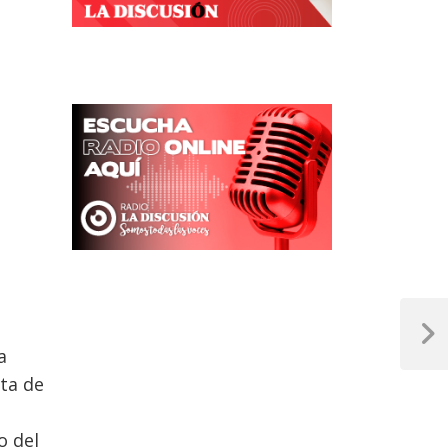
Next
a
Post
ta de
o del