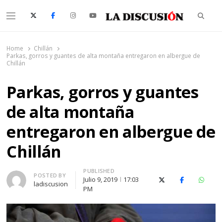
Searc
Menu
La Discusión
El Diario de la Región de Ñuble
Home
Chillán
Parkas, gorros y guantes de alta montaña entregaron en albergue de
Chillán
Parkas, gorros y guantes
de alta montaña
entregaron en albergue de
Chillán
PUBLISHED
Author
POSTED BY
Julio 9, 2019
17:03
X (Twitter)
Facebook
Whats
ladiscusion
PM