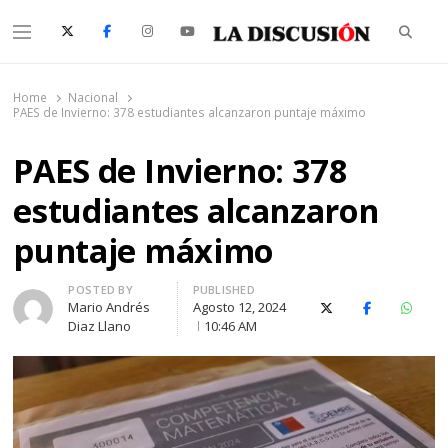
Searc
Menu
La Discusión
El Diario de la Región de Ñuble
Home
Nacional
PAES de Invierno: 378 estudiantes alcanzaron puntaje máximo
PAES de Invierno: 378
estudiantes alcanzaron
puntaje máximo
Author
POSTED BY
PUBLISHED
Mario Andrés
Agosto 12, 2024
X (Twitter)
Facebook
Whats
Diaz Llano
10:46 AM