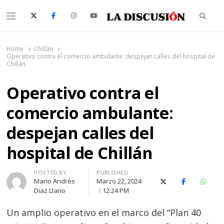
Searc
Menu
La Discusión
El Diario de la Región de Ñuble
Home
Chillán
Operativo contra el comercio ambulante: despejan calles del hospital de
Chillán
Operativo contra el
comercio ambulante:
despejan calles del
hospital de Chillán
Author
POSTED BY
PUBLISHED
Mario Andrés
Marzo 22, 2024
X (Twitter)
Facebook
Whats
Diaz Llano
12:24 PM
Un amplio operativo en el marco del “Plan 40