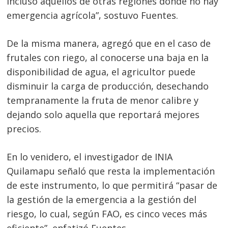
incluso aquellos de otras regiones donde no hay
emergencia agrícola”, sostuvo Fuentes.
De la misma manera, agregó que en el caso de
frutales con riego, al conocerse una baja en la
disponibilidad de agua, el agricultor puede
disminuir la carga de producción, desechando
tempranamente la fruta de menor calibre y
dejando solo aquella que reportará mejores
Navegación
precios.
de
s
entradas
En lo venidero, el investigador de INIA
Quilamapu señaló que resta la implementación
de este instrumento, lo que permitirá “pasar de
la gestión de la emergencia a la gestión del
riesgo, lo cual, según FAO, es cinco veces más
eficiente”, enfatizó Fuentes.