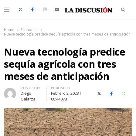
Searc
Menu
La Discusión
El Diario de la Región de Ñuble
Home
Economía
Nueva tecnología predice sequía agrícola con tres meses de anticipación
Nueva tecnología predice
sequía agrícola con tres
meses de anticipación
Author
POSTED BY
PUBLISHED
Diego
Febrero 2, 2023
X (Twitter)
Facebook
Whats
Galarza
08:44 AM