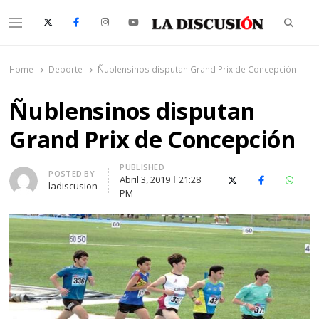
Searc
Menu
La Discusión
El Diario de la Región de Ñuble
Home
Deporte
Ñublensinos disputan Grand Prix de Concepción
Ñublensinos disputan
Grand Prix de Concepción
PUBLISHED
Author
POSTED BY
Abril 3, 2019
21:28
X (Twitter)
Facebook
Whats
ladiscusion
PM