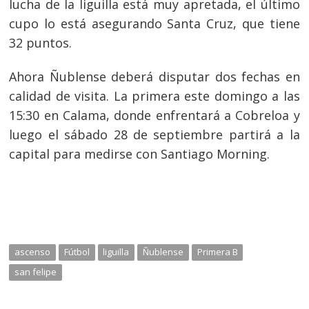
lucha de la liguilla está muy apretada, el último
Navegación
cupo lo está asegurando Santa Cruz, que tiene
de
s
32 puntos.
entradas
Ahora Ñublense deberá disputar dos fechas en
calidad de visita. La primera este domingo a las
15:30 en Calama, donde enfrentará a Cobreloa y
luego el sábado 28 de septiembre partirá a la
capital para medirse con Santiago Morning.
ascenso
Fútbol
liguilla
Ñublense
Primera B
san felipe