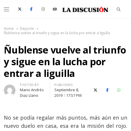
Searc
Menu
La Discusión
El Diario de la Región de Ñuble
Home
Deporte
Ñublense vuelve al triunfo y sigue en la lucha por entrar a liguilla
Ñublense vuelve al triunfo
y sigue en la lucha por
entrar a liguilla
Author
POSTED BY
PUBLISHED
Mario Andrés
Septiembre 8,
X (Twitter)
Facebook
Whats
Diaz Llano
2019
17:57 PM
No se podía regalar más puntos, más aún en un
nuevo duelo en casa, esa era la misión del rojo.