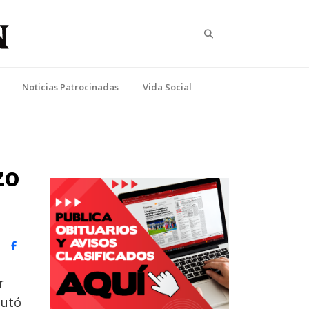
Search
Noticias Patrocinadas
Vida Social
zo
witter)
Facebook
r
putó