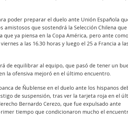
ra poder preparar el duelo ante Unión Española qu
os amistosos que sostendrá la Selección Chilena que 
ca que ya piensa en la Copa América, pero ante com
iernes a las 16.30 horas y luego el 25 a Francia a la
rá de equilibrar al equipo, que pasó de tener un bu
n la ofensiva mejoró en el último encuentro.
banca de Ñublense en el duelo ante los hispanos de
tigo de suspensión, tras ver la tarjeta roja en el úl
 derecho Bernardo Cerezo, que fue expulsado ante
l primer tiempo que condicionaron mucho el encuent