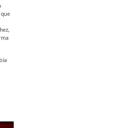
o
, que
hez,
orma
bía