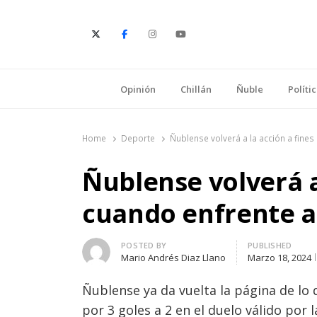
E
Opinión
Chillán
Ñuble
Políti
Home
Deporte
Ñublense volverá a la acción a fine
Ñublense volverá a
cuando enfrente a
Author
POSTED BY
PUBLISHED
Mario Andrés Diaz Llano
Marzo 18, 2024
Ñublense ya da vuelta la página de lo 
por 3 goles a 2 en el duelo válido por