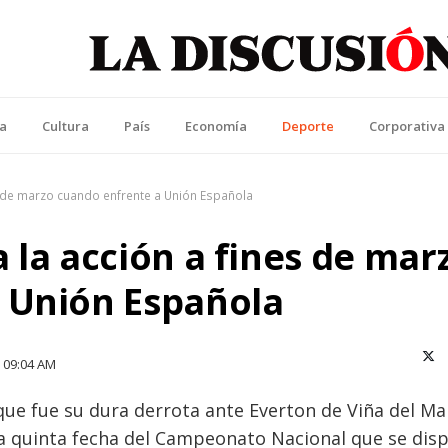
La Discusión
l Diario de la Región de Ñuble
ca
Cultura
País
Economía
Deporte
Corporativa
s de marzo cuando enfrente a Unión Española
 la acción a fines de mar
 Unión Española
X (T
09:04 AM
que fue su dura derrota ante Everton de Viña del Ma
 la quinta fecha del Campeonato Nacional que se dis