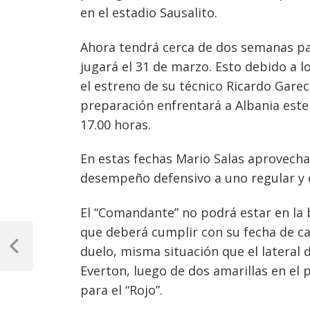
en el estadio Sausalito.
Ahora tendrá cerca de dos semanas pa
jugará el 31 de marzo. Esto debido a l
el estreno de su técnico Ricardo Gare
preparación enfrentará a Albania este v
17.00 horas.
En estas fechas Mario Salas aprovecha
desempeño defensivo a uno regular y e
El “Comandante” no podrá estar en la 
Navegación
que deberá cumplir con su fecha de cas
duelo, misma situación que el lateral
de
Previous
Post
Everton, luego de dos amarillas en e
entradas
para el “Rojo”.