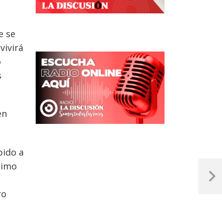
e se
vivirá
o
s
en
bido a
timo
Next
Post
ro