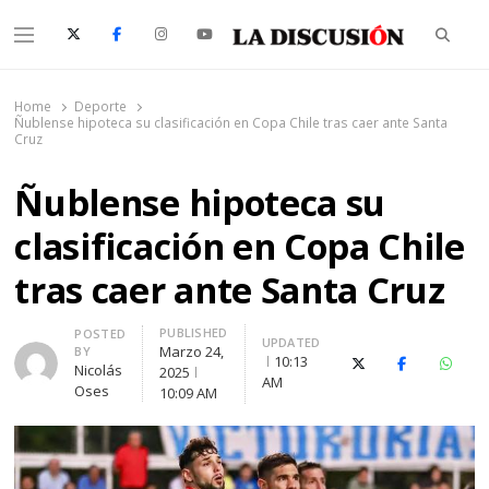
Searc
Menu
La Discusión
El Diario de la Región de Ñuble
Home
Deporte
Ñublense hipoteca su clasificación en Copa Chile tras caer ante Santa
Cruz
Ñublense hipoteca su
clasificación en Copa Chile
tras caer ante Santa Cruz
PUBLISHED
Author
POSTED
UPDATED
Marzo 24,
BY
10:13
X (Twitter)
Facebook
Whats
Nicolás
2025
AM
Oses
10:09 AM