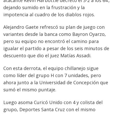
atacante Kevin Harbottle decretó el 3-2 a los 64’,
Navegación
dejando sumido en la frustración y la
de
s
impotencia al cuadro de los diablos rojos.
entradas
Alejandro Gaete refrescó su plan de juego con
variantes desde la banca como Bayron Oyarzo,
pero su equipo no encontró el camino para
igualar el partido a pesar de los seis minutos de
descuento que dio el juez Matías Assadi.
Con esta derrota, el equipo chillanejo sigue
como líder del grupo H con 7 unidades, pero
ahora junto a la Universidad de Concepción que
sumó el mismo puntaje.
Luego asoma Curicó Unido con 4 y colista del
grupo, Deportes Santa Cruz con el mismo