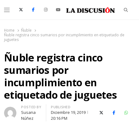
Searc
Menu
La Discusión
El Diario de la Región de Ñuble
Home
Ñuble
Ñuble registra cinco sumarios por incumplimiento en etiquetado de
juguetes
Ñuble registra cinco
sumarios por
incumplimiento en
etiquetado de juguetes
Author
POSTED BY
PUBLISHED
Susana
Diciembre 19, 2019
X (Twitter)
Facebook
Whats
Núñez
20:16 PM