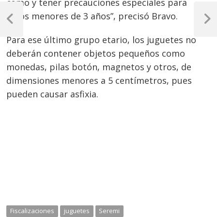
como y tener precauciones especiales para
Navegación
niños menores de 3 años”, precisó Bravo.
de
Previous
Next
Post
Post
entradas
Para ese último grupo etario, los juguetes no
deberán contener objetos pequeños como
monedas, pilas botón, magnetos y otros, de
dimensiones menores a 5 centímetros, pues
pueden causar asfixia.
Fiscalizaciones
juguetes
Seremi