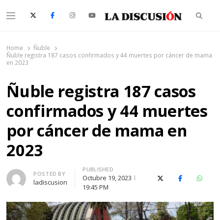
Searc
Menu
La Discusión
El Diario de la Región de Ñuble
Home
Ñuble
Ñuble registra 187 casos confirmados y 44 muertes por cáncer de mama
en 2023
Ñuble registra 187 casos
confirmados y 44 muertes
por cáncer de mama en
2023
PUBLISHED
Author
POSTED BY
Octubre 19, 2023
X (Twitter)
Facebook
Whats
ladiscusion
19:45 PM