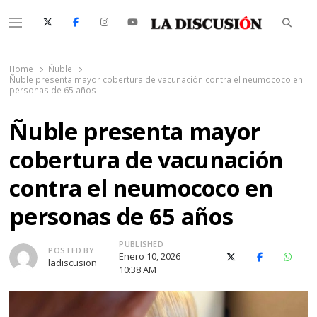
Searc
Menu
La Discusión
El Diario de la Región de Ñuble
Home
Ñuble
Ñuble presenta mayor cobertura de vacunación contra el neumococo en
personas de 65 años
Ñuble presenta mayor
cobertura de vacunación
contra el neumococo en
personas de 65 años
PUBLISHED
Author
POSTED BY
Enero 10, 2026
X (Twitter)
Facebook
Whats
ladiscusion
10:38 AM