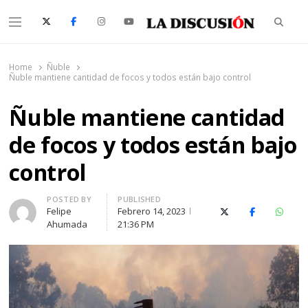
Searc
Menu
La Discusión
El Diario de la Región de Ñuble
Home
Ñuble
Ñuble mantiene cantidad de focos y todos están bajo control
Ñuble mantiene cantidad
de focos y todos están bajo
control
Author
POSTED BY
PUBLISHED
Felipe
Febrero 14, 2023
X (Twitter)
Facebook
Whats
Ahumada
21:36 PM