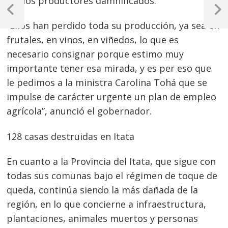
mil los productores damnificados.
de
Previous
Next
“Ellos han perdido toda su producción, ya sea en
Post
Post
entradas
frutales, en vinos, en viñedos, lo que es
necesario consignar porque estimo muy
importante tener esa mirada, y es per eso que
le pedimos a la ministra Carolina Tohá que se
impulse de carácter urgente un plan de empleo
agrícola”, anunció el gobernador.
128 casas destruidas en Itata
En cuanto a la Provincia del Itata, que sigue con
todas sus comunas bajo el régimen de toque de
queda, continúa siendo la más dañada de la
región, en lo que concierne a infraestructura,
plantaciones, animales muertos y personas