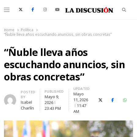
Searc
Menu
La Discusión
El Diario de la Región de Ñuble
Home
Política
“Ñuble lleva años escuchando anuncios, sin obras concretas”
“Ñuble lleva años
escuchando anuncios, sin
obras concretas”
UPDATED
PUBLISHED
Author
POSTED
Mayo
Mayo 9,
BY
11, 2026
X (Twitter)
Facebook
Whats
Isabel
2026
11:47
Charlín
23:43 PM
AM