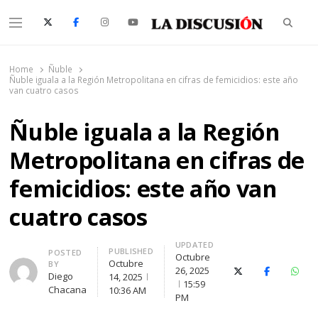
Searc
Menu
La Discusión
El Diario de la Región de Ñuble
Home
Ñuble
Ñuble iguala a la Región Metropolitana en cifras de femicidios: este año
van cuatro casos
Ñuble iguala a la Región
Metropolitana en cifras de
femicidios: este año van
cuatro casos
UPDATED
PUBLISHED
Author
POSTED
Octubre
Octubre
BY
26, 2025
X (Twitter)
Facebook
What
Diego
14, 2025
15:59
Chacana
10:36 AM
PM