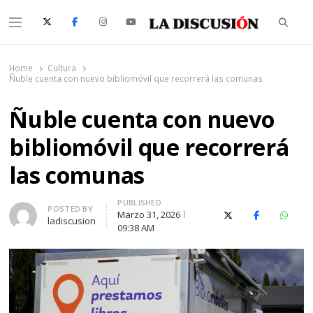
Searc
Menu
La Discusión
El Diario de la Región de Ñuble
Home
Cultura
Ñuble cuenta con nuevo bibliomóvil que recorrerá las comunas
Ñuble cuenta con nuevo
bibliomóvil que recorrerá
las comunas
PUBLISHED
Author
POSTED BY
Marzo 31, 2026
X (Twitter)
Facebook
Whats
ladiscusion
09:38 AM