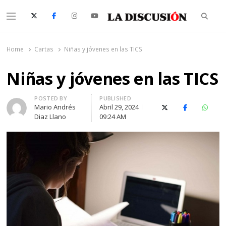
Searc
Menu
La Discusión
El Diario de la Región de Ñuble
Home
Cartas
Niñas y jóvenes en las TICS
Niñas y jóvenes en las TICS
Author
POSTED BY
PUBLISHED
Mario Andrés
Abril 29, 2024
X (Twitter)
Facebook
Whats
Diaz Llano
09:24 AM