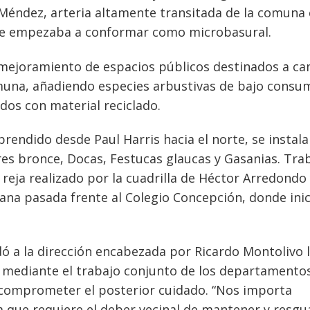
 Méndez, arteria altamente transitada de la comuna
se empezaba a conformar como microbasural.
e mejoramiento de espacios públicos destinados a c
omuna, añadiendo especies arbustivas de bajo consu
dos con material reciclado.
rendido desde Paul Harris hacia el norte, se instal
res bronce, Docas, Festucas glaucas y Gasanias. Tra
eja realizado por la cuadrilla de Héctor Arredondo 
na pasada frente al Colegio Concepción, donde inic
ó a la dirección encabezada por Ricardo Montolivo 
 mediante el trabajo conjunto de los departamentos
 comprometer el posterior cuidado. “Nos importa
 que requiere el deber vecinal de mantener y resgu