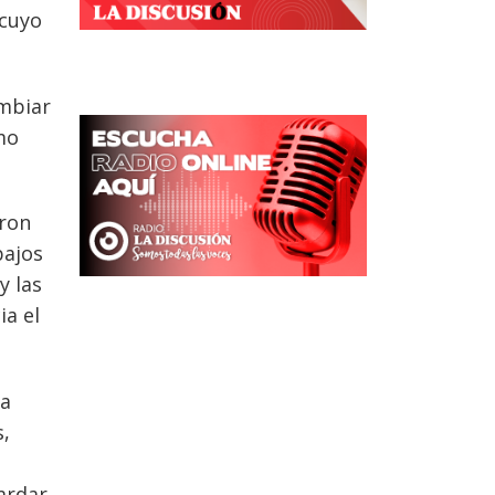
 cuyo
ambiar
mo
aron
bajos
y las
ia el
la
,
ardar