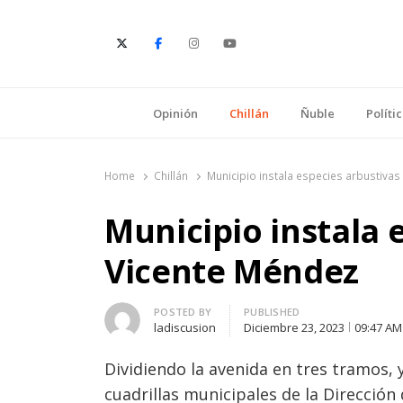
E
Opinión
Chillán
Ñuble
Políti
Home
Chillán
Municipio instala especies arbustivas
Municipio instala 
Vicente Méndez
Author
POSTED BY
PUBLISHED
ladiscusion
Diciembre 23, 2023
09:47 AM
Dividiendo la avenida en tres tramos,
cuadrillas municipales de la Dirección