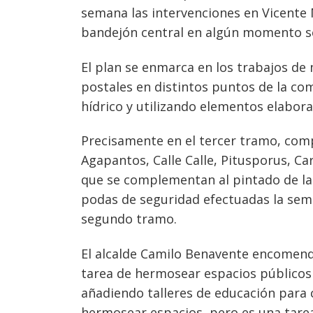
semana las intervenciones en Vicente
bandejón central en algún momento 
El plan se enmarca en los trabajos d
postales en distintos puntos de la c
hídrico y utilizando elementos elabora
Precisamente en el tercer tramo, comp
Agapantos, Calle Calle, Pitusporus, Ca
que se complementan al pintado de la r
Navegación
podas de seguridad efectuadas la sema
de
s
segundo tramo.
entradas
El alcalde Camilo Benavente encomend
tarea de hermosear espacios públicos
añadiendo talleres de educación para
hermosear espacios, pero es una tarea