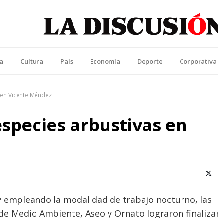
La Discusión
l Diario de la Región de Ñuble
ca
Cultura
País
Economía
Deporte
Corporativa
 en Vicente Méndez
especies arbustivas en
X (T
 y empleando la modalidad de trabajo nocturno, las
 de Medio Ambiente, Aseo y Ornato lograron finaliza